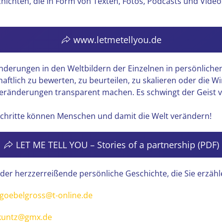
hichten, die in Form von Texten, Fotos, Podcasts und Video
www.letmetellyou.de
änderungen in den Weltbildern der Einzelnen in persönlich
chaftlich zu bewerten, zu beurteilen, zu skalieren oder di
eränderungen transparent machen. Es schwingt der Geist v
 Schritte können Menschen und damit die Welt verändern!
LET ME TELL YOU – Stories of a partnership (PDF)
oder herzzerreißende persönliche Geschichte, die Sie erzäh
goebelgross@t-online.de
.kuntz@gmx.de