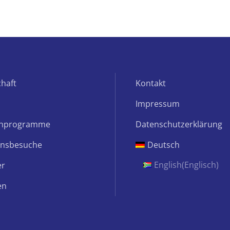
haft
Kontakt
Impressum
chprogramme
Datenschutzerklärung
onsbesuche
Deutsch
English
(
Englisch
)
er
en